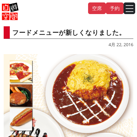
Skip
空席
予約
to
content
フードメニューが新しくなりました。
English
中文（繁
體
）
中文（简
体
）
4月 22, 2016
한국어
日本語