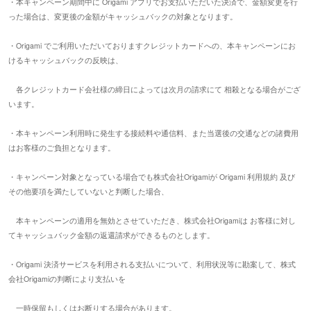
・本キャンペーン期間中に Origami アプリでお支払いただいた決済で、金額変更を行
った場合は、変更後の金額がキャッシュバックの対象となります。
・Origami でご利用いただいておりますクレジットカードへの、本キャンペーンにお
けるキャッシュバックの反映は、
各クレジットカード会社様の締日によっては次月の請求にて 相殺となる場合がござ
います。
・本キャンペーン利用時に発生する接続料や通信料、また当選後の交通などの諸費用
はお客様のご負担となります。
・キャンペーン対象となっている場合でも株式会社Origamiが Origami 利用規約 及び
その他要項を満たしていないと判断した場合、
本キャンペーンの適用を無効とさせていただき、
株式会社Origamiは お客様に対し
てキャッシュバック金額の返還請求ができるものとします。
・Origami 決済サービスを利用される支払いについて、利用状況等に勘案して、株式
会社Origamiの判断により支払いを
一時保留もしくはお断りする場合があります。