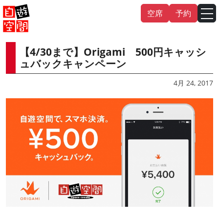
Skip
空席
予約
to
content
【4/30まで】Origami 500円キャッシ
English
中文（繁
體
）
中文（简
体
）
ュバックキャンペーン
한국어
4月 24, 2017
日本語