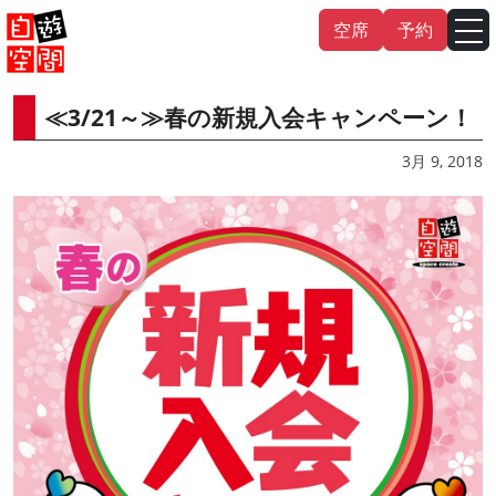
Skip
空席
予約
to
content
≪3/21～≫春の新規入会キャンペーン！
English
中文（繁
體
）
中文（简
体
）
3月 9, 2018
한국어
日本語