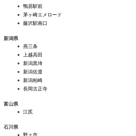
鴨居駅前
茅ヶ崎エメロード
藤沢駅南口
新潟県
燕三条
上越高田
新潟黒埼
新潟佐渡
新潟柏崎
長岡古正寺
富山県
江尻
石川県
野々市