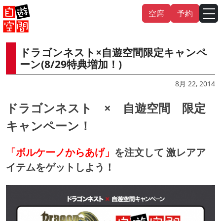
Skip
空席
予約
to
content
ドラゴンネスト×自遊空間限定キャンペ
English
中文（繁
體
）
中文（简
体
）
ーン(8/29特典増加！)
한국어
8月 22, 2014
ドラゴンネスト × 自遊空間 限定
日本語
キャンペーン！
「ボルケーノからあげ」
を注文して 激レアア
イテムをゲットしよう！