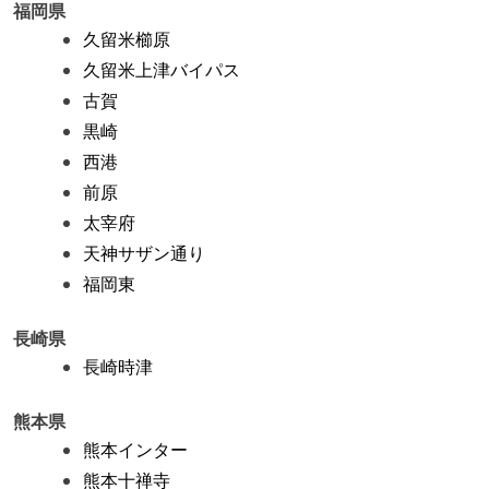
福岡県
久留米櫛原
久留米上津バイパス
古賀
黒崎
西港
前原
太宰府
天神サザン通り
福岡東
長崎県
長崎時津
熊本県
熊本インター
熊本十禅寺