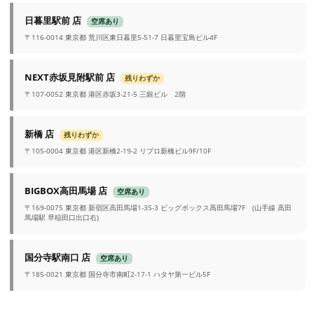
日暮里駅前 店
空席あり
〒116-0014 東京都 荒川区東日暮里5-51-7 日暮里宝島ビル4F
NEXT赤坂見附駅前 店
残りわずか
〒107-0052 東京都 港区赤坂3-21-5 三銀ビル 2階
新橋 店
残りわずか
〒105-0004 東京都 港区新橋2-19-2 リプロ新橋ビル9F/10F
BIGBOX高田馬場 店
空席あり
〒169-0075 東京都 新宿区高田馬場1-35-3 ビッグボックス高田馬場7F (山手線 高田
馬場駅 早稲田口出口右)
国分寺駅南口 店
空席あり
〒185-0021 東京都 国分寺市南町2-17-1 ハタヤ第一ビル5F