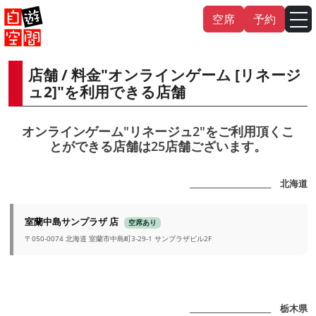
Skip
空席
予約
to
content
店舗 / 料金"オンラインゲーム [リネージ
English
中文（繁
體
）
中文（简
体
）
ュ2]"を利用できる店舗
한국어
オンラインゲーム"リネージュ2"をご利用頂くこ
とができる店舗は25店舗ございます。
日本語
_______________________ 北海道
室蘭中島サンプラザ 店
空席あり
〒050-0074 北海道 室蘭市中島町3-29-1 サンプラザビル2F
_______________________ 栃木県