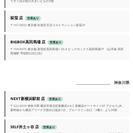
てすぐ目の前の大きいビルの7階
荻窪 店
空席あり
〒167-0032 東京都 杉並区天沼 3-3-2 マンション荻窪2F
BIGBOX高田馬場 店
空席あり
〒169-0075 東京都 新宿区高田馬場1-35-3 ビッグボックス高田馬場7F (山手線 高田
馬場駅 早稲田口出口右)
_______________________ 神奈川県
NEXT新横浜駅前 店
空席あり
〒222-0033 神奈川県 横浜市港北区新横浜3-6-2 新横浜ゲートサイド6F アクセス:JR、
新幹線から横浜アリーナ方面出口徒歩1分、ブルーライン出口「3番A」より30秒
SELF井土ヶ谷 店
空席あり