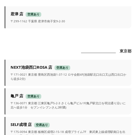
君津 店
空席あり
〒299-1162 千葉県 君津市南子安9-2-30
_______________________ 東京都
NEXT池袋西口ROSA 店
空席あり
〒171-0021 東京都 豊島区西池袋1-37-12 ロサ会館4F(池袋駅北口出口又は西口出口か
ら徒歩2分)
亀戸 店
空席あり
〒136-0071 東京都 江東区亀戸5-2-3 さくら亀戸ビル1F(亀戸駅北口を明治通り沿いに
北へ徒歩1分 セブンイレブンさん2軒隣)
SELF成増 店
空席あり
〒175-0094 東京都 板橋区成増2-15-18 成増プライム7F 東武東上線成増駅南口を出