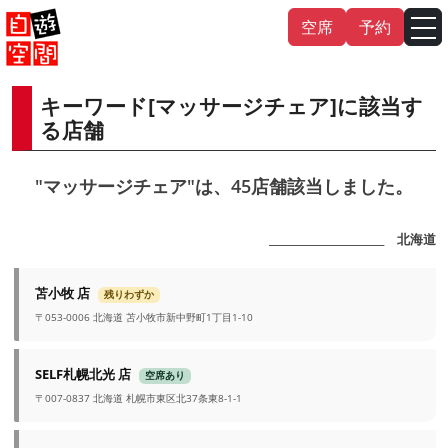
Skip
空席
予約
to
content
キーワード[マッサージチェア]に該当す
English
中文（繁
體
）
中文（简
体
）
る店舗
한국어
"マッサージチェア"は、45店舗該当しました。
日本語
_______________________ 北海道
苫小牧 店
残りわずか
〒053-0006 北海道 苫小牧市新中野町1丁目1-10
SELF札幌北光 店
空席あり
〒007-0837 北海道 札幌市東区北37条東8-1-1