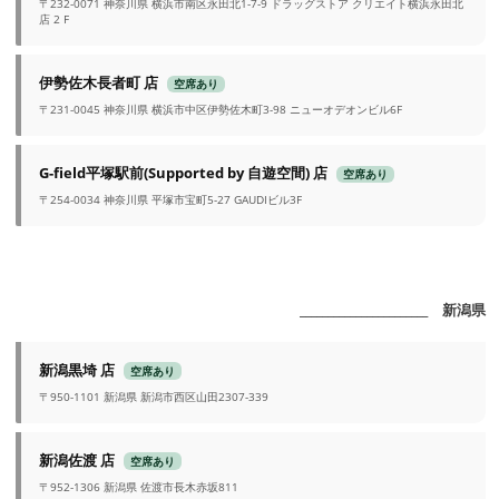
〒232-0071 神奈川県 横浜市南区永田北1-7-9 ドラッグストア クリエイト横浜永田北
店 2 F
伊勢佐木長者町 店
空席あり
〒231-0045 神奈川県 横浜市中区伊勢佐木町3-98 ニューオデオンビル6F
G-field平塚駅前(Supported by 自遊空間) 店
空席あり
〒254-0034 神奈川県 平塚市宝町5-27 GAUDIビル3F
_______________________ 新潟県
新潟黒埼 店
空席あり
〒950-1101 新潟県 新潟市西区山田2307-339
新潟佐渡 店
空席あり
〒952-1306 新潟県 佐渡市長木赤坂811