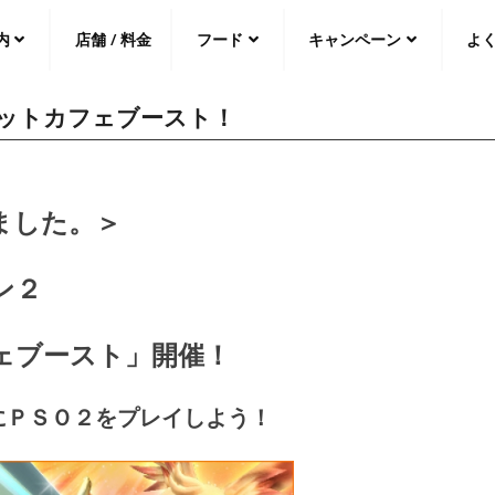
内
店舗 / 料金
フード
キャンペーン
よ
ットカフェブースト！
中文（繁
體
）
中文（简
体
）
日本語
ました。＞
ン２
ェブースト」開催！
にＰＳＯ２をプレイしよう！