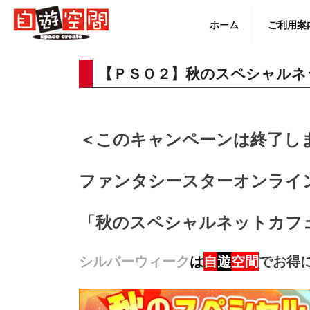
Skip
to
ホーム
ご利用案
content
【ＰＳＯ２】秋のスペシャルネ
English
＜このキャンペーンは終了し
ファンタシースターオンライ
「秋のスペシャルネットカフ
シルバーウィーク
は
自
遊
空間
でお得